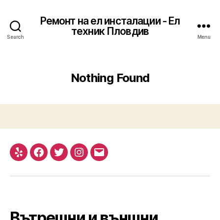
Ремонт на ел инсталации - Ел
техник Пловдив
Search
Menu
Nothing Found
Yelp
Facebook
Twitter
Instagram
Email
Вътрешни и външни