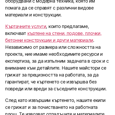
оборудвани с модерна техника, която им
помага да се справят с различни видове
материали и конструкции.
Къртачните услуги
, които предлагаме,
включват
къртене на стени, подове, плочки,
бетонни конструкции и други материали
.
Независимо от размера или сложността на
проекта, ние имаме необходимите ресурси и
експертиза, за да изпълним задачата в срок и с
внимание към детайлите. Нашите майстори се
грижат за прецизността на работата, за да
гарантират, че къртенето се извършва без
повреди или вреди за съседните конструкции.
След като извършим къртенето, нашите екипи
се грижат и за почистването на работната
площ. Те извозват отпадъците и материалите,