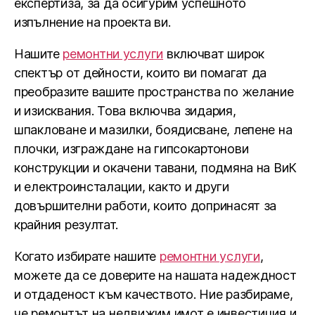
експертиза, за да осигурим успешното
изпълнение на проекта ви.
Нашите
ремонтни услуги
включват широк
спектър от дейности, които ви помагат да
преобразите вашите пространства по желание
и изисквания. Това включва зидария,
шпакловане и мазилки, боядисване, лепене на
плочки, изграждане на гипсокартонови
конструкции и окачени тавани, подмяна на ВиК
и електроинсталации, както и други
довършителни работи, които допринасят за
крайния резултат.
Когато избирате нашите
ремонтни услуги
,
можете да се доверите на нашата надеждност
и отдаденост към качеството. Ние разбираме,
че ремонтът на недвижим имот е инвестиция и